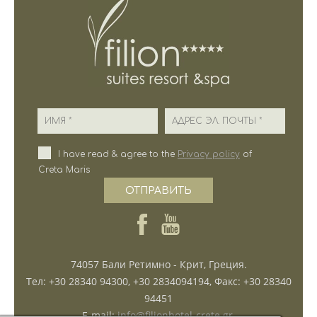
Имя
Адрес эл. почты
I have read & agree to the
Privacy policy
of
Creta Maris
ОТПРАВИТЬ
74057 Бали Ретимно - Крит, Греция.
Tел: +30 28340 94300, +30 2834094194, Φакс: +30 28340
94451
E-mail:
info@filionhotel-crete.gr
,